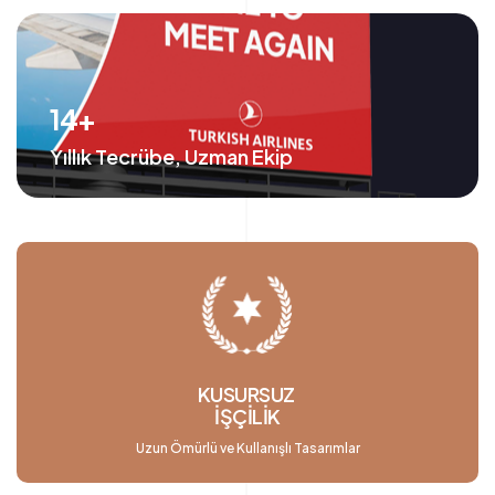
14+
Yıllık Tecrübe, Uzman Ekip
KUSURSUZ
İŞÇİLİK
Uzun Ömürlü ve Kullanışlı Tasarımlar